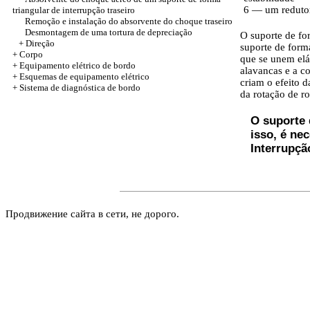
6 — um redutor
triangular de interrupção traseiro
Remoção e instalação do absorvente do choque traseiro
Desmontagem de uma tortura de depreciação
O suporte de fo
+
Direção
suporte de forma
+
Corpo
que se unem elá
+ Equipamento elétrico de bordo
alavancas e a c
+ Esquemas de equipamento elétrico
criam o efeito d
+ Sistema de diagnóstica de bordo
da rotação de r
O suporte 
isso, é ne
Interrupçã
Продвижение сайта в сети, не дорого.