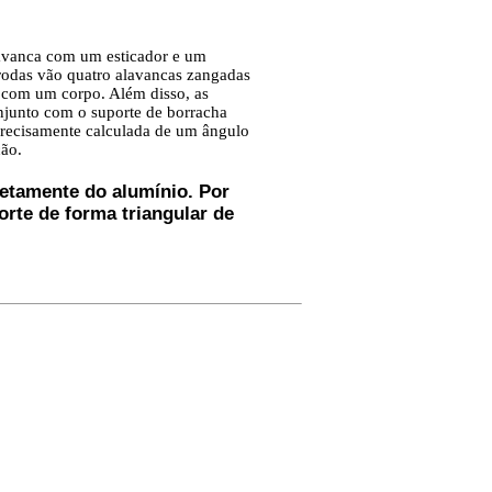
alavanca com um esticador e um
s rodas vão quatro alavancas zangadas
 com um corpo. Além disso, as
njunto com o suporte de borracha
 precisamente calculada de um ângulo
ção.
letamente do alumínio. Por
orte de forma triangular de