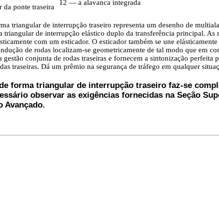
12 — a alavanca integrada
 da ponte traseira
rma triangular de interrupção traseiro representa um desenho de multi
 triangular de interrupção elástico duplo da transferência principal. A
sticamente com um esticador. O esticador também se une elásticamente
ondução de rodas localizam-se geometricamente de tal modo que em co
a gestão conjunta de rodas traseiras e fornecem a sintonização perfeita
odas traseiras. Dá um prêmio na segurança de tráfego em qualquer situa
de forma triangular de interrupção traseiro faz-se comp
cessário observar as exigências fornecidas na Seção Sup
o Avançado.