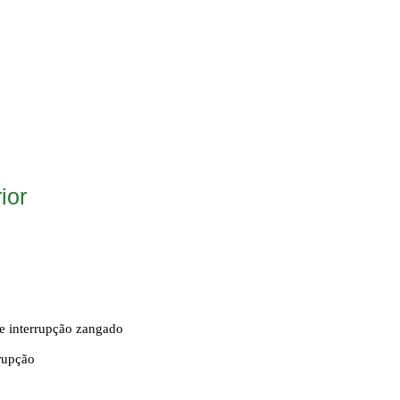
ior
de interrupção zangado
rrupção