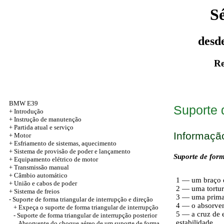
S
desd
Re
BMW E39
Suporte d
+
Introdução
+ Instrução de manutenção
+
Partida atual e serviço
Informaçã
+
Motor
+ Esfriamento de sistemas, aquecimento
+ Sistema de provisão de poder e lançamento
Suporte de form
+ Equipamento elétrico de motor
+ Transmissão manual
+ Câmbio automático
1 — um braço 
+
União e cabos de poder
2 — uma tortur
+
Sistema de freios
3 — uma prima
-
Suporte de forma triangular de interrupção e direção
4 — o absorve
+ Expeça o suporte de forma triangular de interrupção
5 — a cruz de e
- Suporte de forma triangular de interrupção posterior
estabilidade
Absorvente do choque aéreo de um suporte de forma