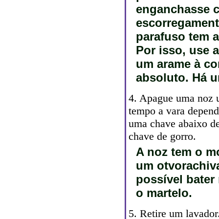
enganchasse cí
escorregamento
parafuso tem a
Por isso, use 
um arame à co
absoluto. Há u
4. Apague uma noz 
tempo a vara depend
uma chave abaixo d
chave de gorro.
A noz tem o m
um otvorachiva
possível bate
o martelo.
5. Retire um lavador