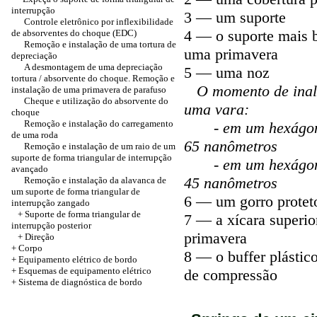
interrupção
3 — um suporte
Controle eletrônico por inflexibilidade
4 — o suporte mais 
de absorventes do choque (EDC)
Remoção e instalação de uma tortura de
uma primavera
depreciação
A desmontagem de uma depreciação
5 — uma noz
tortura / absorvente do choque. Remoção e
O momento de inal
instalação de uma primavera de parafuso
Cheque e utilização do absorvente do
uma vara:
choque
Remoção e instalação do carregamento
- em um hexágono
de uma roda
65 nanômetros
Remoção e instalação de um raio de um
suporte de forma triangular de interrupção
- em um hexágono
avançado
45 nanômetros
Remoção e instalação da alavanca de
um suporte de forma triangular de
6 — um gorro protet
interrupção zangado
+ Suporte de forma triangular de
7 — a xícara superi
interrupção posterior
primavera
+
Direção
+
Corpo
8 — o buffer plástic
+ Equipamento elétrico de bordo
+ Esquemas de equipamento elétrico
de compressão
+ Sistema de diagnóstica de bordo