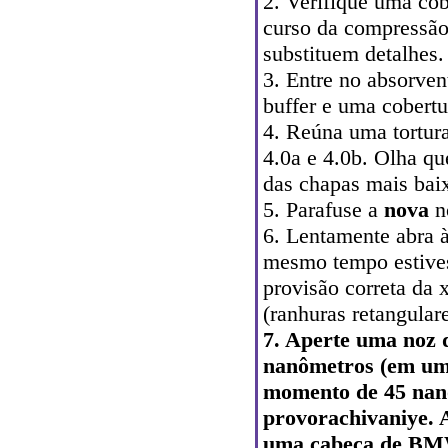
2. Verifique uma cobe
curso da compressão
substituem detalhes.
3. Entre no absorve
buffer e uma cobertu
4. Reúna uma tortur
4.0a e 4.0b. Olha qu
das chapas mais baix
5. Parafuse a
nova
no
6. Lentamente abra 
mesmo tempo estives
provisão correta da 
(ranhuras retangulare
7. Aperte uma noz 
nanômetros (em um
momento de 45 nan
provorachivaniye. A
uma cabeça de BM