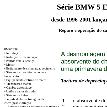
Série BMW 5 
desde 1996-2001 lanç
Reparo e operação do c
BMW E39
A desmontagem d
+
Introdução
+ Instrução de manutenção
absorvente do c
+
Partida atual e serviço
+
Motor
uma primavera d
+ Esfriamento de sistemas, aquecimento
+ Sistema de provisão de poder e
lançamento
Tortura de depreciaç
+ Equipamento elétrico de motor
+ Transmissão manual
+ Câmbio automático
+
União e cabos de poder
+
Sistema de freios
-
Suporte de forma triangular de
1 — o absorvente do
interrupção e direção
2 — uma cobertura p
- Expeça o suporte de forma triangular de