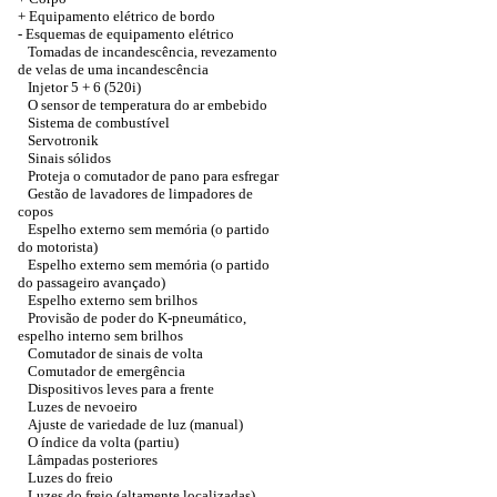
+
Equipamento elétrico de bordo
-
Esquemas de equipamento elétrico
Tomadas de incandescência, revezamento
de velas de uma incandescência
Injetor 5 + 6 (520i)
O sensor de temperatura do ar embebido
Sistema de combustível
Servotronik
Sinais sólidos
Proteja o comutador de pano para esfregar
Gestão de lavadores de limpadores de
copos
Espelho externo sem memória (o partido
do motorista)
Espelho externo sem memória (o partido
do passageiro avançado)
Espelho externo sem brilhos
Provisão de poder do K-pneumático,
espelho interno sem brilhos
Comutador de sinais de volta
Comutador de emergência
Dispositivos leves para a frente
Luzes de nevoeiro
Ajuste de variedade de luz (manual)
O índice da volta (partiu)
Lâmpadas posteriores
Luzes do freio
Luzes do freio (altamente localizadas)