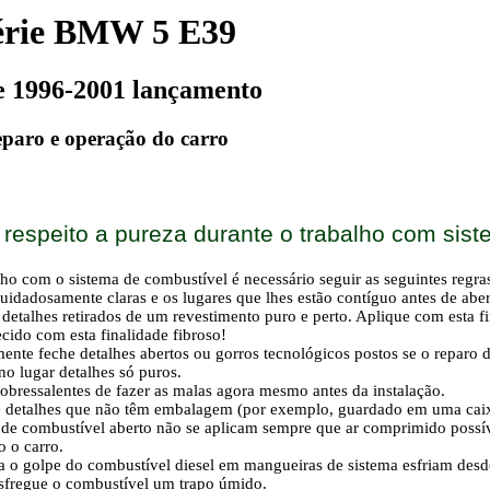
érie BMW 5 E39
e 1996-2001 lançamento
paro e operação do carro
respeito a pureza durante o trabalho com sis
lho com o sistema de combustível é necessário seguir as seguintes regra
dadosamente claras e os lugares que lhes estão contíguo antes de aber
etalhes retirados de um revestimento puro e perto. Aplique com esta fin
cido com esta finalidade fibroso!
te feche detalhes abertos ou gorros tecnológicos postos se o reparo 
o lugar detalhes só puros.
obressalentes de fazer as malas agora mesmo antes da instalação.
 detalhes que não têm embalagem (por exemplo, guardado em uma caix
e combustível aberto não se aplicam sempre que ar comprimido possí
 o carro.
o golpe do combustível diesel em mangueiras de sistema esfriam desd
fregue o combustível um trapo úmido.