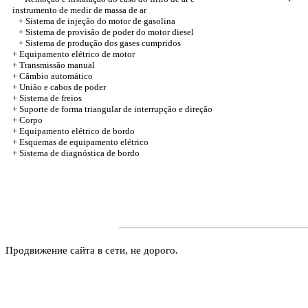
instrumento de medir de massa de ar
+ Sistema de injeção do motor de gasolina
+ Sistema de provisão de poder do motor diesel
+ Sistema de produção dos gases cumpridos
+ Equipamento elétrico de motor
+ Transmissão manual
+ Câmbio automático
+
União e cabos de poder
+ Sistema de freios
+ Suporte de forma triangular de interrupção e direção
+
Corpo
+ Equipamento elétrico de bordo
+ Esquemas de equipamento elétrico
+ Sistema de diagnóstica de bordo
Продвижение сайта в сети, не дорого.