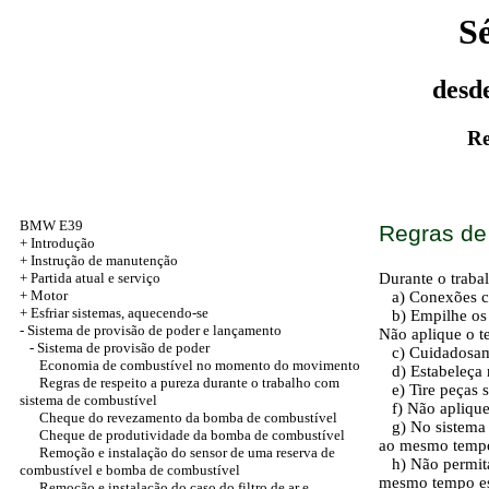
S
desd
Re
BMW E39
Regras de 
+
Introdução
+ Instrução de manutenção
+
Partida atual e serviço
Durante o traba
+
Motor
a) Conexões cui
+
Esfriar sistemas, aquecendo-se
b) Empilhe os d
-
Sistema de provisão de poder e lançamento
Não aplique o te
- Sistema de provisão de poder
c) Cuidadosamen
Economia de combustível no momento do movimento
d) Estabeleça n
Regras de respeito a pureza durante o trabalho com
e) Tire peças s
sistema de combustível
f) Não aplique
Cheque do revezamento da bomba de combustível
g) No sistema d
Cheque de produtividade da bomba de combustível
ao mesmo tempo
Remoção e instalação do sensor de uma reserva de
h) Não permita 
combustível e bomba de combustível
mesmo tempo es
Remoção e instalação do caso do filtro de ar e