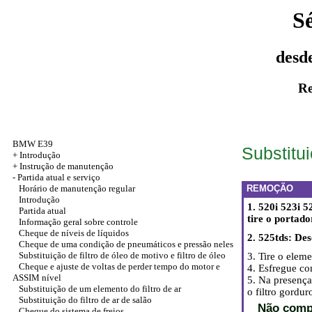
S
desd
Re
BMW E39
Substitui
+
Introdução
+
Instrução de manutenção
-
Partida atual e serviço
Horário de manutenção regular
REMOÇÃO
Introdução
1. 520i 523i 5
Partida atual
tire o portado
Informação geral sobre controle
Cheque de níveis de líquidos
2. 525tds: De
Cheque de uma condição de pneumáticos e pressão neles
Substituição de filtro de óleo de motivo e filtro de óleo
3. Tire o elemen
Cheque e ajuste de voltas de perder tempo do motor e
4. Esfregue co
ASSIM nível
5. Na presenç
Substituição de um elemento do filtro de ar
o filtro gordur
Substituição do filtro de ar de salão
Não compe
Cheque do sistema de freios