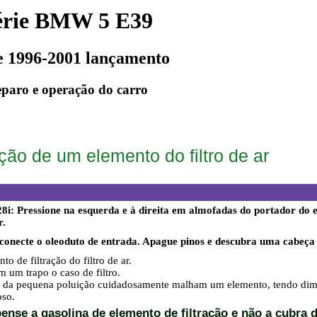
érie BMW 5 E39
e 1996-2001 lançamento
paro e operação do carro
ção de um elemento do filtro de ar
28i: Pressione na esquerda e à direita em almofadas do portador do e
r.
sconecte o oleoduto de entrada. Apague pinos e descubra uma cabeça d
to de filtração do filtro de ar.
m um trapo o caso de filtro.
a da pequena poluição cuidadosamente malham um elemento, tendo dimin
oso.
nse a gasolina de elemento de filtração e não a cubra d