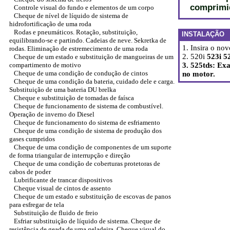
comprimid
Controle visual do fundo e elementos de um corpo
Cheque de nível de líquido de sistema de
hidrofortificação de uma roda
Rodas e pneumáticos. Rotação, substituição,
INSTALAÇÃO
equilibrando-se e partindo. Cadeias de neve. Sekretka de
1. Insira o no
rodas. Eliminação de estremecimento de uma roda
2. 520i
523i 5
Cheque de um estado e substituição de mangueiras de um
compartimento de motivo
3. 525tds: Ex
Cheque de uma condição de condução de cintos
no motor.
Cheque de uma condição da bateria, cuidado dele e carga.
Substituição de uma bateria DU brelka
Cheque e substituição de tomadas de faísca
Cheque de funcionamento de sistema de combustível.
Operação de inverno do Diesel
Cheque de funcionamento do sistema de esfriamento
Cheque de uma condição de sistema de produção dos
gases cumpridos
Cheque de uma condição de componentes de um suporte
de forma triangular de interrupção e direção
Cheque de uma condição de coberturas protetoras de
cabos de poder
Lubrificante de trancar dispositivos
Cheque visual de cintos de assento
Cheque de um estado e substituição de escovas de panos
para esfregar de tela
Substituição de fluido de freio
Esfriar substituição de líquido de sistema. Cheque de
resistência de geada de uma geladeira. Cheque visual do