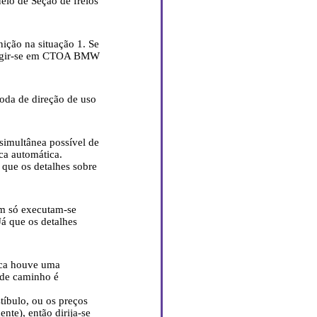
eio de Seção de freios
ição na situação 1. Se
irigir-se em CTOA BMW
oda de direção de uso
imultânea possível de
ca automática.
que os detalhes sobre
 só executam-se
á que os detalhes
ica houve uma
 de caminho é
tíbulo, ou os preços
nte), então dirija-se