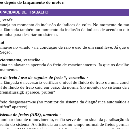
o depois do lançamento do motor.
APACIDADE DE TRABALHO
a, verde
taneja no momento da inclusão de índices da volta. No momento do mo
 de lâmpada também no momento da inclusão de índices de acendem o trai
emunha para desertar no sistema.
zul
ma-se no virado - na condução de raio e uso de um sinal leve. Já que o
 Seção.
acionamento, vermelho -
ina na alavanca apertada do freio de estacionamento. Já que os detalhe
ionamento.
o de freio / uso de sapatos de freio *, vermelho -
 lâmpada é necessário verificar o nível de fluido de freio ou uma cond
vel de fluido de freio caiu em baixo da norma (no monitor do sistema da
remsflüssigk aparece. prüfen"
freio desgastaram-se (no monitor do sistema da diagnóstica automátic
rüfen" aparece)
istema de freios (ABS), amarelo -
luminar durante o movimento, então serve de um sinal da paralisação 
nto do sistema. A eficiência ao mesmo tempo normal de freios perman