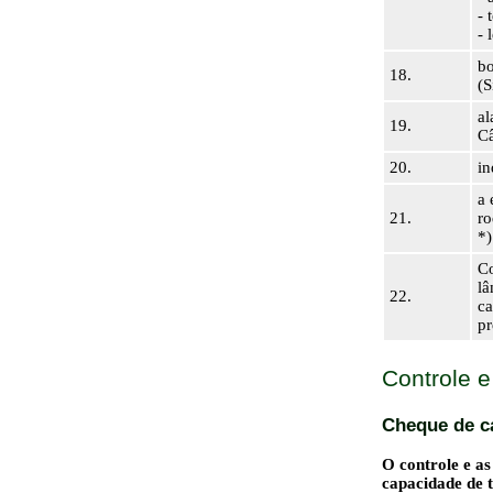
- 
- 
bo
18.
(S
al
19.
Câ
20.
in
a 
21.
ro
*)
Co
lâ
22.
ca
pr
Controle 
Cheque de c
O controle e a
capacidade de 