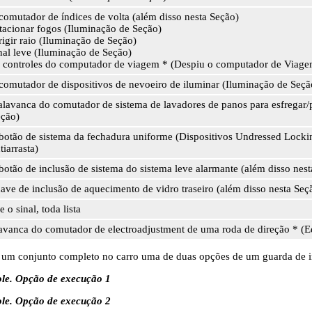
comutador de índices de volta (além disso nesta Seção)
tacionar fogos (Iluminação de Seção)
rigir raio (Iluminação de Seção)
nal leve (Iluminação de Seção)
 controles do computador de viagem * (Despiu o computador de Viage
comutador de dispositivos de nevoeiro de iluminar (Iluminação de Seçã
alavanca do comutador de sistema de lavadores de panos para esfregar/pá
ção)
botão de sistema da fechadura uniforme (Dispositivos Undressed Lockin
tiarrasta)
botão de inclusão de sistema do sistema leve alarmante (além disso nes
ave de inclusão de aquecimento de vidro traseiro (além disso nesta Seç
e o sinal, toda lista
avanca do comutador de electroadjustment de uma roda de direção * (
um conjunto completo no carro uma de duas opções de um guarda de in
ole. Opção de execução 1
ole. Opção de execução 2