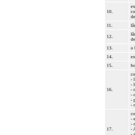
ex
10.
co
de
11.
lâ
lâ
12.
d
13.
o 
14.
ex
15.
bo
co
- 
- 
16.
- 
- 
- 
- 
co
- 
- 
17.
-
- 