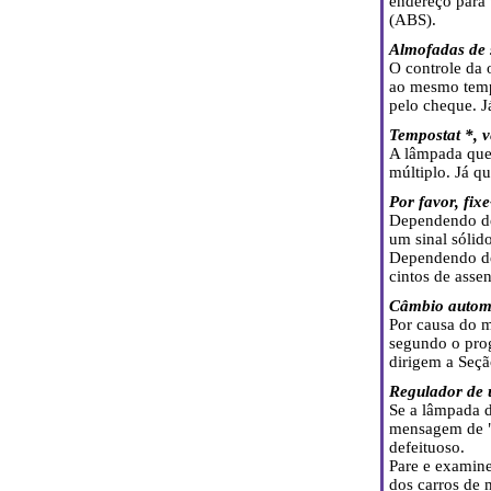
endereço para 
(ABS).
Almofadas de s
O controle da 
ao mesmo temp
pelo cheque. J
Tempostat *, 
A lâmpada quei
múltiplo. Já q
Por favor, fixe
Dependendo de
um sinal sólid
Dependendo de 
cintos de asse
Câmbio automá
Por causa do
segundo o pro
dirigem a Seç
Regulador de 
Se a lâmpada d
mensagem de "N
defeituoso.
Pare e examine
dos carros de m