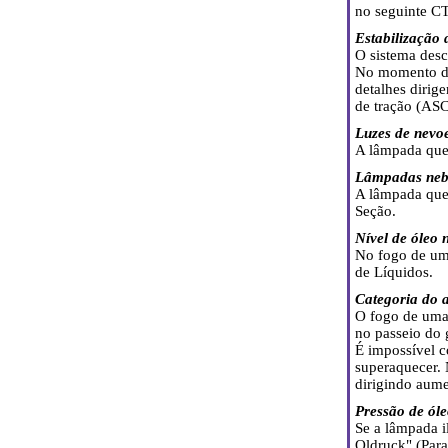
no seguinte 
Estabilização 
O sistema des
No momento da
detalhes dirig
de tração (AS
Luzes de nevoe
A lâmpada quei
Lâmpadas nebu
A lâmpada quei
Seção.
Nível de óleo 
No fogo de uma
de Líquidos.
Categoria do 
O fogo de uma 
no passeio do 
É impossível 
superaquecer. 
dirigindo aume
Pressão de ól
Se a lâmpada 
Oldruck" (Para