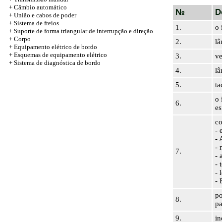
+ Câmbio automático
№
D
+
União e cabos de poder
+ Sistema de freios
1.
o 
+ Suporte de forma triangular de interrupção e direção
+
Corpo
2.
lâ
+ Equipamento elétrico de bordo
+ Esquemas de equipamento elétrico
3.
ve
+ Sistema de diagnóstica de bordo
4.
lâ
5.
ta
o 
6.
es
co
- 
-
- 
7.
- 
- 
- 
-
po
8.
pa
9.
in