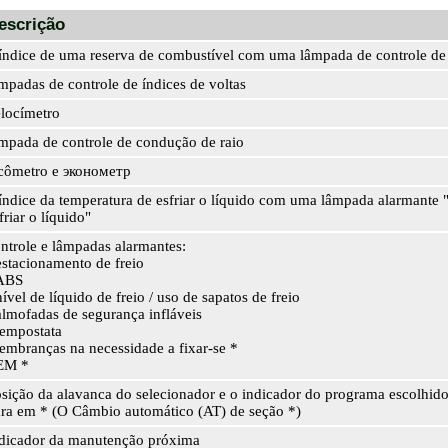
escrição
índice de uma reserva de combustível com uma lâmpada de controle de
mpadas de controle de índices de voltas
locímetro
mpada de controle de condução de raio
cômetro e эконометр
índice da temperatura de esfriar o líquido com uma lâmpada alarmante 
friar o líquido"
ntrole e lâmpadas alarmantes:
estacionamento de freio
 ABS
nível de líquido de freio / uso de sapatos de freio
almofadas de segurança infláveis
tempostata
lembranças na necessidade a fixar-se *
 EM *
sição da alavanca do selecionador e o indicador do programa escolhi
ra em * (O Câmbio automático (AT) de seção *)
dicador da manutenção próxima