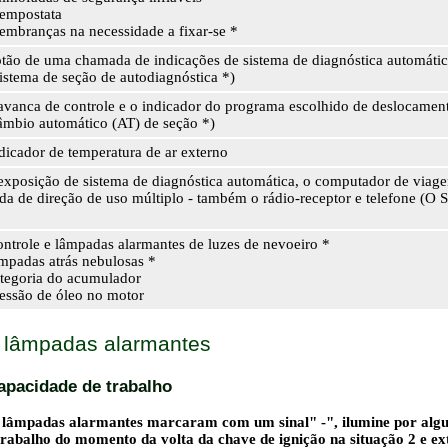
tempostata
lembranças na necessidade a fixar-se *
tão de uma chamada de indicações de sistema de diagnóstica automáti
istema de seção de autodiagnóstica *)
avanca de controle e o indicador do programa escolhido de deslocame
mbio automático (AT) de seção *)
dicador de temperatura de ar externo
exposição de sistema de diagnóstica automática, o computador de via
da de direção de uso múltiplo - também o rádio-receptor e telefone (O 
ntrole e lâmpadas alarmantes de luzes de nevoeiro *
mpadas atrás nebulosas *
tegoria do acumulador
essão de óleo no motor
e lâmpadas alarmantes
apacidade de trabalho
s lâmpadas alarmantes marcaram com um sinal" -", ilumine por alg
trabalho do momento da volta da chave de ignição na situação 2 e ex