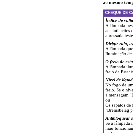
ao mesmo temp
CHEQUE DE C
Índice de volt
A lâmpada pes
as cintilações
apressada test
Dirigir raio, a
A lâmpada quei
Iluminação de
O freio de est
A lâmpada ilum
freio de Estac
Nível de líquid
No fogo de uma
freio. Se o ní
a mensagem "B
ou
Os sapatos de 
"Bremsbelag p
Antibloquear s
Se a lâmpada i
mau funcioname