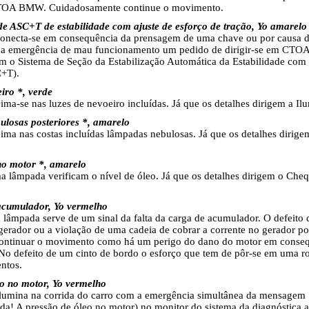
CTOA BMW. Cuidadosamente continue o movimento.
de ASC+T de estabilidade com ajuste de esforço de tração, Yo amarelo
conecta-se em consequência da prensagem de uma chave ou por causa 
 emergência de mau funcionamento um pedido de dirigir-se em CTO
em o Sistema de Seção da Estabilização Automática da Estabilidade com
C+T).
iro *, verde
ma-se nas luzes de nevoeiro incluídas. Já que os detalhes dirigem a Il
losas posteriores *, amarelo
ma nas costas incluídas lâmpadas nebulosas. Já que os detalhes dirige
no motor *, amarelo
 lâmpada verificam o nível de óleo. Já que os detalhes dirigem o Che
acumulador, Yo vermelho
lâmpada serve de um sinal da falta da carga de acumulador. O defeito 
gerador ou a violação de uma cadeia de cobrar a corrente no gerador po
continuar o movimento como há um perigo do dano do motor em conseq
No defeito de um cinto de bordo o esforço que tem de pôr-se em uma r
ntos.
eo no motor, Yo vermelho
ilumina na corrida do carro com a emergência simultânea da mensagem 
da! A pressão de óleo no motor) no monitor do sistema da diagnóstica a