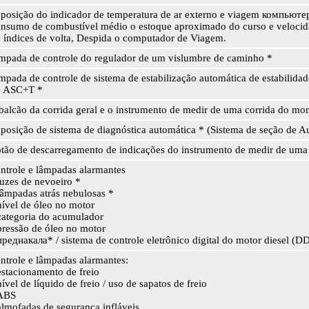
posição do indicador de temperatura de ar externo e viagem компьюте
nsumo de combustível médio o estoque aproximado do curso e velocid
 índices de volta, Despida o computador de Viagem.
mpada de controle do regulador de um vislumbre de caminho *
mpada de controle de sistema de estabilização automática de estabilidad
e ASC+T *
balcão da corrida geral e o instrumento de medir de uma corrida do m
posição de sistema de diagnóstica automática * (Sistema de seção de A
tão de descarregamento de indicações do instrumento de medir de uma 
ntrole e lâmpadas alarmantes
luzes de nevoeiro *
lâmpadas atrás nebulosas *
nível de óleo no motor
categoria do acumulador
pressão de óleo no motor
преднакала* / sistema de controle eletrônico digital do motor diesel (D
ntrole e lâmpadas alarmantes:
estacionamento de freio
nível de líquido de freio / uso de sapatos de freio
 ABS
almofadas de segurança infláveis