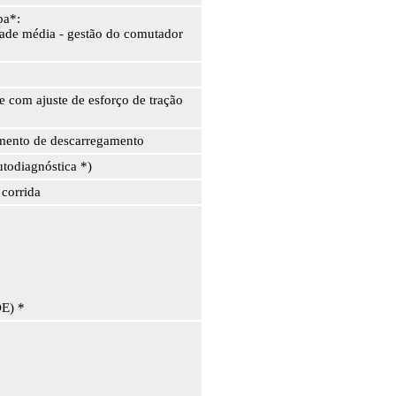
ра*:
ade média - gestão do comutador
e com ajuste de esforço de tração
omento de descarregamento
utodiagnóstica *)
corrida
DE) *