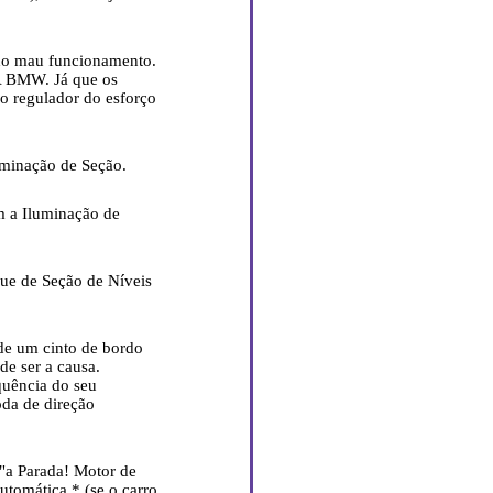
do mau funcionamento.
A BMW. Já que os
 o regulador do esforço
uminação de Seção.
m a Iluminação de
que de Seção de Níveis
de um cinto de bordo
de ser a causa.
uência do seu
oda de direção
"a Parada! Motor de
utomática * (se o carro