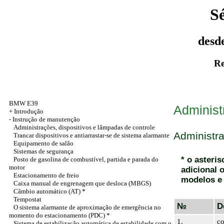
S
desd
Re
BMW E39
Administ
+
Introdução
-
Instrução de manutenção
Administrações, dispositivos e lâmpadas de controle
Administra
Trancar dispositivos e antiarrastar-se de sistema alarmante
Equipamento de salão
Sistemas de segurança
* o asteri
Posto de gasolina de combustível, partida e parada do
motor
adicional 
Estacionamento de freio
modelos e
Caixa manual de engrenagem que desloca (MBGS)
Câmbio automático (AT) *
Tempostat
№
D
O sistema alarmante de aproximação de emergência no
momento do estacionamento (PDC) *
1.
co
Sistema de estabilização automática de estabilidade com o