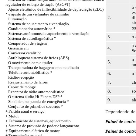
regulador de esforço de tração (ASC+T)
o 
Ajuste eletrônico de inflexibilidade de depreciação (EDC)
es
* e ajuste de um vislumbre de caminho
2.
di
Iluminação
si
Sistema de aquecimento e ventilação
os
Condicionador automático *
Sistemas autônomos de aquecimento e ventilação
3.
o 
Sistema de autodiagnóstica *
Computador de viagem
a 
4.
Gerência em
Se
Conversor catalítico
Antibloquear sistema de freios (ABS)
o 
5.
O movimento com o trailer
an
Transportadora de bagagem em um telhado
Telefone automobilístico *
6.
o 
Rádio-recepção
Reajustamento de faróis
7.
ch
Capuz de monge
8.
so
Receptor de rádio automobilístico
O sistema áudio Hi-Fi com DSP *
9.
al
Sinal de uma parada de emergência *
Conjunto de primeiros socorros *
+
Partida atual e serviço
Dependendo de 
+
Motor
+ Esfriamento de sistemas, aquecimento
Painel de contr
+ Sistema de provisão de poder e lançamento
+ Equipamento elétrico de motor
Painel de contr
+ Transmissão manual