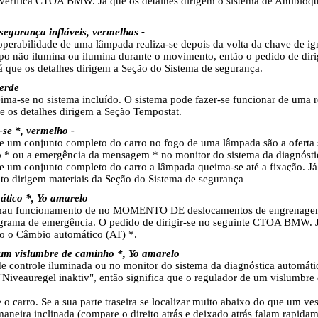
verifica CTOA BMW. Já que os detalhes dirigem o sistema de Antibloqu
egurança infláveis, vermelhas -
operabilidade de uma lâmpada realiza-se depois da volta da chave de ign
o não ilumina ou ilumina durante o movimento, então o pedido de d
á que os detalhes dirigem a Seção do Sistema de segurança.
verde
ma-se no sistema incluído. O sistema pode fazer-se funcionar de uma r
ue os detalhes dirigem a Seção Tempostat.
-se *, vermelho -
 um conjunto completo do carro no fogo de uma lâmpada são a oferta s
o * ou a emergência da mensagem * no monitor do sistema da diagnósti
um conjunto completo do carro a lâmpada queima-se até a fixação. Já 
nto dirigem materiais da Seção do Sistema de segurança
tico *, Yo amarelo
 mau funcionamento de no MOMENTO DE deslocamentos de engrenagem
grama de emergência. O pedido de dirigir-se no seguinte CTOA BMW. J
ão o Câmbio automático (AT) *.
um vislumbre de caminho *, Yo amarelo
e controle iluminada ou no monitor do sistema da diagnóstica automát
iveauregel inaktiv", então significa que o regulador de um vislumbre
 o carro. Se a sua parte traseira se localizar muito abaixo do que um ves
aneira inclinada (compare o direito atrás e deixado atrás falam rapidame